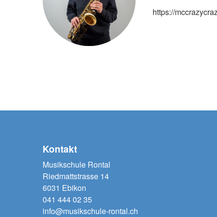
https://mccrazycr
Kontakt
Musikschule Rontal
Riedmattstrasse 14
6031 Ebikon
041 444 02 35
info@musikschule-rontal.ch