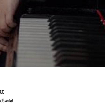
kt
e Rontal