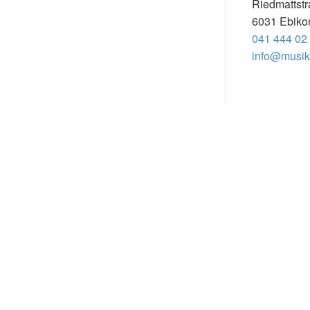
Riedmattstr
6031 Ebiko
041 444 02
info@musiks
Öffnungszeiten
Montag, Dienstag, Donnerstag
08.00 bis 11.30 Uhr und
14.00 bis 16.00 Uhr
Mittwoch und Freitag
08.00 bis 11.30 Uhr