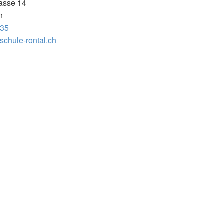
asse 14
n
 35
chule-rontal.ch