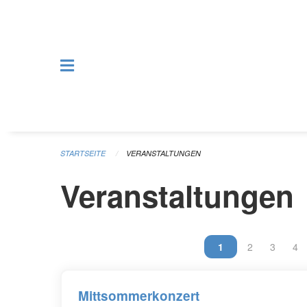
Navigation überspringen
STARTSEITE
VERANSTALTUNGEN
Veranstaltungen
Vous êtes sur la p
1
Vous êtes sur
2
Vous ête
3
Vou
4
Mittsommerkonzert