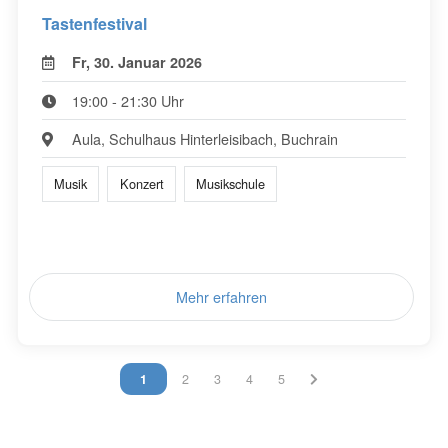
Tastenfestival
Fr, 30. Januar 2026
19:00 - 21:30 Uhr
Aula, Schulhaus Hinterleisibach, Buchrain
Musik
Konzert
Musikschule
Mehr erfahren
Vous êtes sur la page
1
Vous êtes sur la page
2
Vous êtes sur la page
3
Vous êtes sur la page
4
Vous êtes sur la page
5