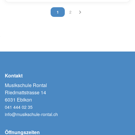
Vous êtes sur la page
1
Vous êtes sur la page
2
Kontakt
Musikschule Rontal
Riedmattstrasse 14
6031 Ebikon
041 444 02 35
info@musikschule-rontal.ch
Öffnungszeiten